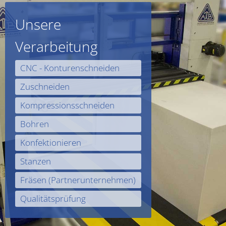
Unsere
Verarbeitung
CNC - Konturenschneiden
Zuschneiden
Kompressionsschneiden
Bohren
Konfektionieren
Stanzen
Fräsen (Partnerunternehmen)
Qualitätsprüfung