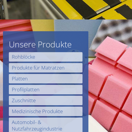
Unsere Produkte
Rohblöcke
Produkte für Matratzen
Platten
Profilplatten
Zuschnitte
Medizinische Produkte
Automobil- &
Nutzfahrzeugindustrie