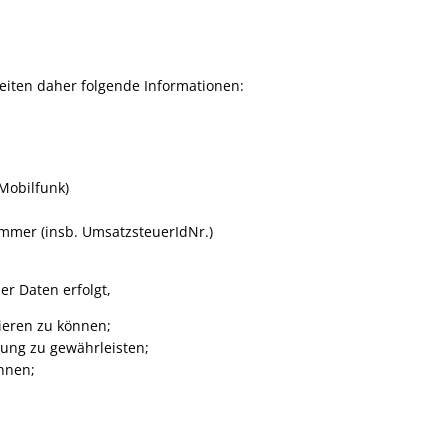
eiten daher folgende Informationen:
Mobilfunk)
mmer (insb. UmsatzsteuerIdNr.)
r Daten erfolgt,
ieren zu können;
lung zu gewährleisten;
nnen;