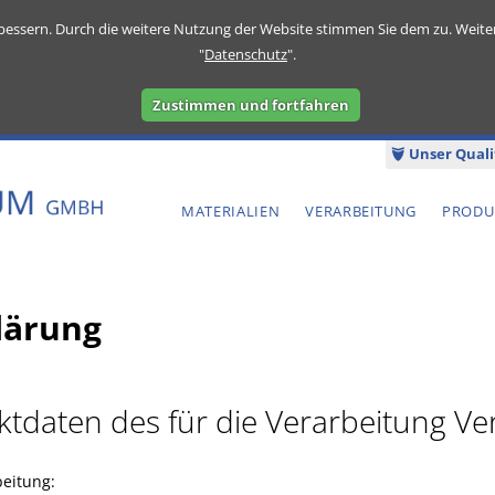
bessern. Durch die weitere Nutzung der Website stimmen Sie dem zu. Weite
"
Datenschutz
".
Zustimmen und fortfahren
Unser Quali
MATERIALIEN
VERARBEITUNG
PRODU
lärung
tdaten des für die Verarbeitung Ve
beitung: