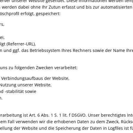
erver unserer Website gesendet. Diese Informationen werden tempo
 werden dabei ohne Ihr Zutun erfasst und bis zur automatisierten
hprofil erfolgt, gespeichert:
rs,
ei,
lgt (Referrer-URL),
n und ggf. das Betriebssystem Ihres Rechners sowie der Name Ihr
uns zu folgenden Zwecken verarbeitet:
n Verbindungsaufbaus der Website,
 Nutzung unserer Website,
 -stabilität sowie
n.
rbeitung ist Art. 6 Abs. 1 S. 1 lit. f DSGVO. Unser berechtigtes In
em Fall verwenden wir die erhobenen Daten zu dem Zweck, Rücksc
ellung der Website und die Speicherung der Daten in Logfiles ist f