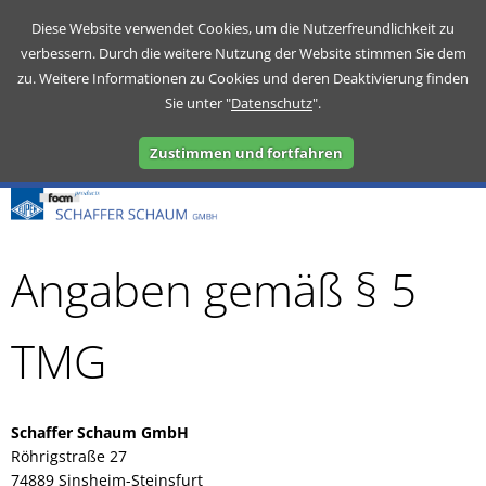
Diese Website verwendet Cookies, um die Nutzerfreundlichkeit zu
verbessern. Durch die weitere Nutzung der Website stimmen Sie dem
zu. Weitere Informationen zu Cookies und deren Deaktivierung finden
Sie unter "
Datenschutz
".
Zustimmen und fortfahren
Angaben gemäß § 5
TMG
Schaffer Schaum GmbH
Röhrigstraße 27
74889 Sinsheim-Steinsfurt